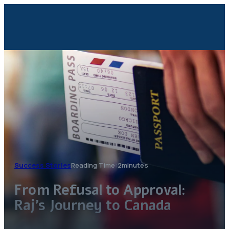
HOME
ABOUT
CONTACT
Success Stories
Reading Time:2minutes
From Refusal to Approval:
Raj’s Journey to Canada